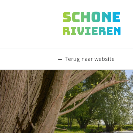
Sla
links
over
S
p
r
i
n
Terug naar website
g
n
a
a
r
d
e
i
n
h
o